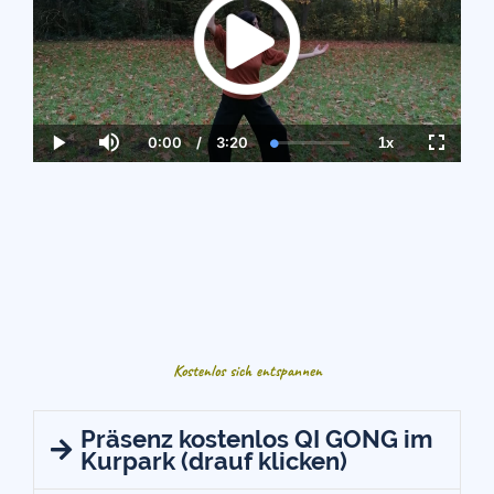
0:00
/
3:20
1x
Current
Duration
Loaded
:
Play
Mute
Playback
Fullscre
Time
0.00%
Rate
Kostenlos sich entspannen
Präsenz kostenlos QI GONG im
Kurpark (drauf klicken)