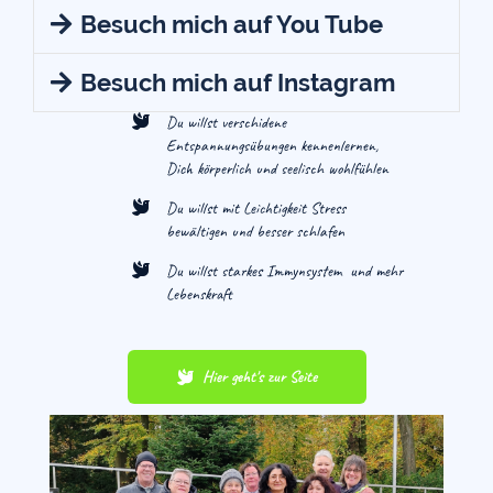
Wo?
Beim guten Wetter, im Kurprk Bad
Besuch mich auf You Tube
Oeynhausen
Wann?
immer am 1.Samstag des Monats,
Besuch mich auf Instagram
um 11:00Uhr
Du willst verschidene
Treffpunkt
vom Restaurant Neu Orleans,
Entspannungsübungen kennenlernen,
Dich körperlich und seelisch wohlfühlen
Herforderstr. 47-51, 32545 Bad Oeynhausen
Du willst mit Leichtigkeit Stress
bewältigen und besser schlafen
Du willst starkes Immynsystem und mehr
Lebenskraft
Hier geht's zur Seite